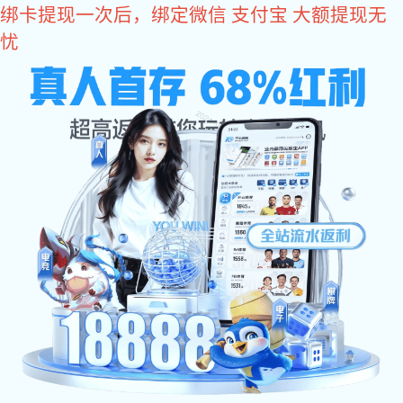
333体育
333体育
关于333体育
产品中心
企业环境
案例展示
仓储货架类
333体育 中心
333体育:比亚迪333体育
仓储货架类案例
搁板类货架
联系333体育
非标定制类
333体育:比亚迪333体育 案例
公司333体育
托盘类货架
333体育:平衡重333体育
智能物流类
智能物流类案例
行业333体育
滑移类货架
333体育:前移式333体育
非标器具类案例
悬臂类货架
托盘车及堆垛车