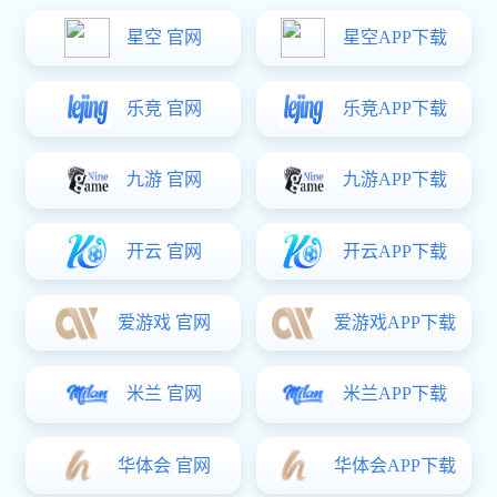
后推式货架
穿梭式货架
围网隔断类案例
牵引车
横梁式货架
窄巷道货架
驶入式货架