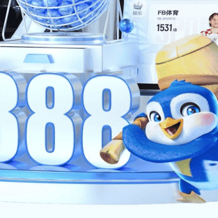
业案例
三方物流仓库案例
1
2
3
4
共 4 页
到第
页
确定