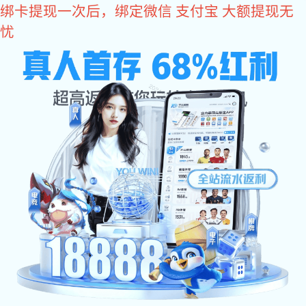
333体育
333体育
关于333体育
产品中心
企业环境
案例展示
仓储货架类
333体育 中心
比亚迪333体育
仓储货架类案例
搁板类货架
联系333体育
非标定制类
比亚迪333体育 案例
公司333体育
托盘类货架
333体育:平衡重333体育
智能物流类
智能物流类案例
行业333体育
滑移类货架
333体育:前移式333体育
非标器具类案例
悬臂类货架
托盘车及堆垛车