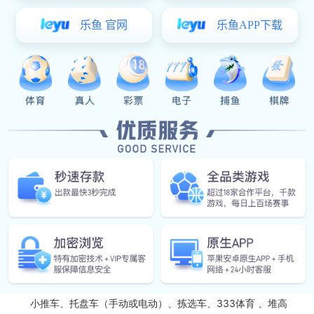
阁楼式货架较适合对品种多的小件物料进行存储管理，可配合
零件盒或周转箱对物料进行分类管理。根据物料物流特点，应将出
货频次大的物料存储于底楼货位，出货频次小的物料存储于楼上的
货位。
规格说明
：
阁楼式货架的标准规格可参照搁板式货架，也可以量身定制。
每层搁板均布承载能力一般为100-500Kg，楼板均布承载能力
2
500Kg/m
。楼面板可以有花纹钢板、木板、镂空钢板或钢格栅楼
板可供选择，楼面板承重约300-500公斤/平方米。
各楼层上可以设置理货台，货物转送到各楼层可采用
333体育
或升降台等设备，人可走楼梯到各层拣选货物。货架通道约800-
1000mm不等视具体需求而定。
作业机械
：
小推车、托盘车（手动或电动）、拣选车、333体育 、堆高