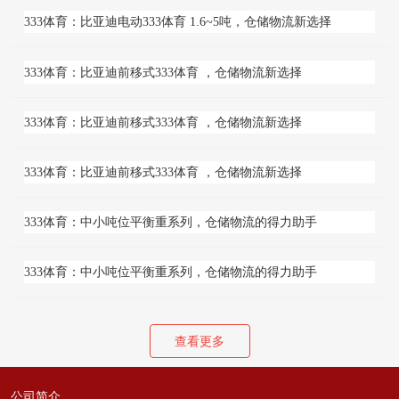
333体育：比亚迪电动333体育 1.6~5吨，仓储物流新选择
333体育：比亚迪前移式333体育 ，仓储物流新选择
333体育：比亚迪前移式333体育 ，仓储物流新选择
333体育：比亚迪前移式333体育 ，仓储物流新选择
333体育：中小吨位平衡重系列，仓储物流的得力助手
333体育：中小吨位平衡重系列，仓储物流的得力助手
查看更多
公司简介