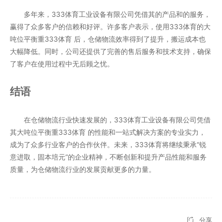
多年来，333体育工业设备有限公司凭借其的产品和的服务，
赢得了众多客户的信赖和好评。许多客户表示，使用333体育的大
吨位平衡重333体育 后，仓储物流效率得到了提升，搬运成本也
大幅降低。同时，公司还提供了完善的售后服务和技术支持，确保
了客户在使用过程中无后顾之忧。
结语
在仓储物流行业快速发展的，333体育工业设备有限公司凭借
其大吨位平衡重333体育 的性能和一站式解决方案的专业实力，
成为了众多行业客户的合作伙伴。未来，333体育将继续秉承“锐
意进取，固本培元”的企业精神，不断创新和提升产品性能和服务
质量，为仓储物流行业的发展贡献更多的力量。
分享