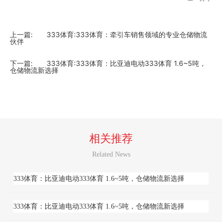
上一篇:
333体育:333体育：牵引车销售领域的专业仓储物流
伙伴
下一篇:
333体育:333体育：比亚迪电动333体育 1.6~5吨，
仓储物流新选择
相关推荐
Related News
333体育：比亚迪电动333体育 1.6~5吨，仓储物流新选择
333体育：比亚迪电动333体育 1.6~5吨，仓储物流新选择